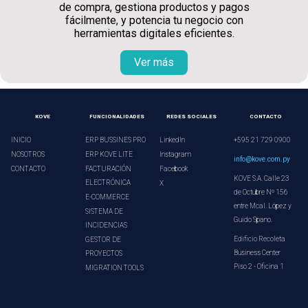
de compra, gestiona productos y pagos
fácilmente, y potencia tu negocio con
herramientas digitales eficientes.
Ver más
KOVE
FUNCIONALIDADES
REDES SOCIALES
CONTACTO
INICIO
ERP BUSSINES PRO
LinkedIn
+595 21 729 0900
NOSOTROS
ERP KOVE LITE
Instagram
info@kove.com.py
CONTACTO
FACTURACIÓN
Facebook
KOVE S.A. Calle 23
ELECTRÓNICA
X
de Octubre Nº 156
E-COMMERCE
entre Mcal. López y
SISTEMA DE
Guido Spano.
INCIDENCIAS
Edificio Recoleta
GESTOR DE
Business Center
PROYECTOS
Piso 2 - Oficina 1
MIGRATION TOOLS