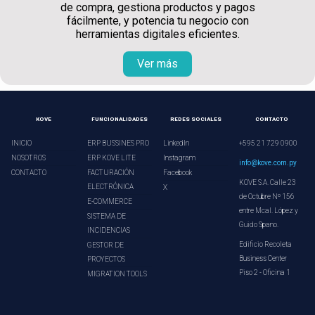
de compra, gestiona productos y pagos
fácilmente, y potencia tu negocio con
herramientas digitales eficientes.
Ver más
KOVE
FUNCIONALIDADES
REDES SOCIALES
CONTACTO
INICIO
ERP BUSSINES PRO
LinkedIn
+595 21 729 0900
NOSOTROS
ERP KOVE LITE
Instagram
info@kove.com.py
CONTACTO
FACTURACIÓN
Facebook
KOVE S.A. Calle 23
ELECTRÓNICA
X
de Octubre Nº 156
E-COMMERCE
entre Mcal. López y
SISTEMA DE
Guido Spano.
INCIDENCIAS
Edificio Recoleta
GESTOR DE
Business Center
PROYECTOS
Piso 2 - Oficina 1
MIGRATION TOOLS