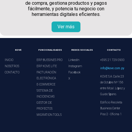
de compra, gestiona productos y pagos
fácilmente, y potencia tu negocio con
herramientas digitales eficientes.
Ver más
KOVE
FUNCIONALIDADES
REDES SOCIALES
CONTACTO
INICIO
ERP BUSSINES PRO
LinkedIn
+595 21 729 0900
NOSOTROS
ERP KOVE LITE
Instagram
info@kove.com.py
CONTACTO
FACTURACIÓN
Facebook
KOVE S.A. Calle 23
ELECTRÓNICA
X
de Octubre Nº 156
E-COMMERCE
entre Mcal. López y
SISTEMA DE
Guido Spano.
INCIDENCIAS
Edificio Recoleta
GESTOR DE
Business Center
PROYECTOS
Piso 2 - Oficina 1
MIGRATION TOOLS