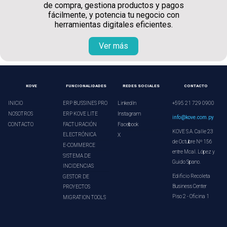
de compra, gestiona productos y pagos
fácilmente, y potencia tu negocio con
herramientas digitales eficientes.
Ver más
KOVE
FUNCIONALIDADES
REDES SOCIALES
CONTACTO
INICIO
ERP BUSSINES PRO
LinkedIn
+595 21 729 0900
NOSOTROS
ERP KOVE LITE
Instagram
info@kove.com.py
CONTACTO
FACTURACIÓN
Facebook
KOVE S.A. Calle 23
ELECTRÓNICA
X
de Octubre Nº 156
E-COMMERCE
entre Mcal. López y
SISTEMA DE
Guido Spano.
INCIDENCIAS
Edificio Recoleta
GESTOR DE
Business Center
PROYECTOS
Piso 2 - Oficina 1
MIGRATION TOOLS