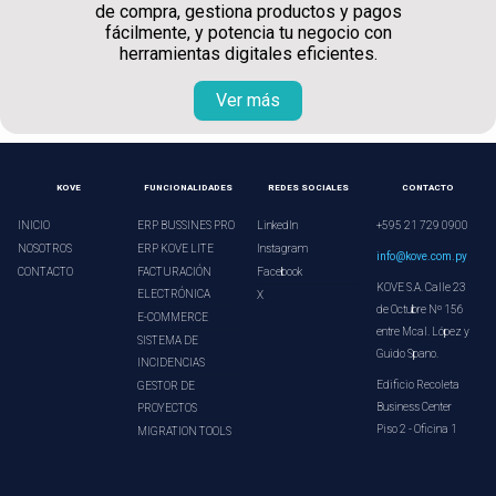
de compra, gestiona productos y pagos
fácilmente, y potencia tu negocio con
herramientas digitales eficientes.
Ver más
KOVE
FUNCIONALIDADES
REDES SOCIALES
CONTACTO
INICIO
ERP BUSSINES PRO
LinkedIn
+595 21 729 0900
NOSOTROS
ERP KOVE LITE
Instagram
info@kove.com.py
CONTACTO
FACTURACIÓN
Facebook
KOVE S.A. Calle 23
ELECTRÓNICA
X
de Octubre Nº 156
E-COMMERCE
entre Mcal. López y
SISTEMA DE
Guido Spano.
INCIDENCIAS
Edificio Recoleta
GESTOR DE
Business Center
PROYECTOS
Piso 2 - Oficina 1
MIGRATION TOOLS