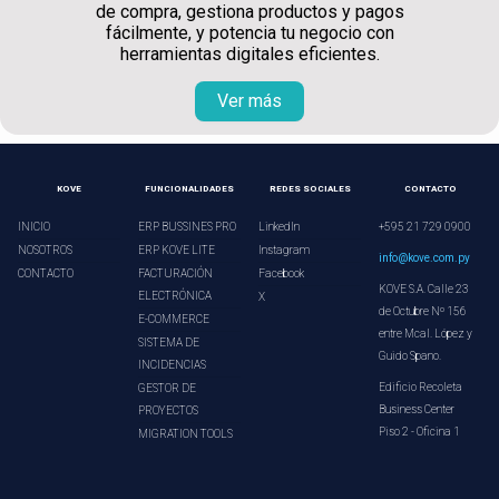
de compra, gestiona productos y pagos
fácilmente, y potencia tu negocio con
herramientas digitales eficientes.
Ver más
KOVE
FUNCIONALIDADES
REDES SOCIALES
CONTACTO
INICIO
ERP BUSSINES PRO
LinkedIn
+595 21 729 0900
NOSOTROS
ERP KOVE LITE
Instagram
info@kove.com.py
CONTACTO
FACTURACIÓN
Facebook
KOVE S.A. Calle 23
ELECTRÓNICA
X
de Octubre Nº 156
E-COMMERCE
entre Mcal. López y
SISTEMA DE
Guido Spano.
INCIDENCIAS
Edificio Recoleta
GESTOR DE
Business Center
PROYECTOS
Piso 2 - Oficina 1
MIGRATION TOOLS