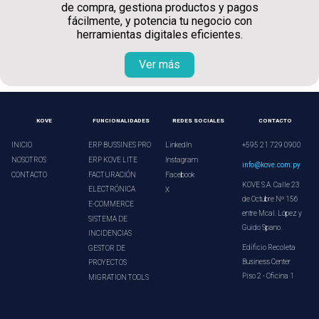
de compra, gestiona productos y pagos
fácilmente, y potencia tu negocio con
herramientas digitales eficientes.
Ver más
KOVE
FUNCIONALIDADES
REDES SOCIALES
CONTACTO
INICIO
ERP BUSSINES PRO
LinkedIn
+595 21 729 0900
NOSOTROS
ERP KOVE LITE
Instagram
info@kove.com.py
CONTACTO
FACTURACIÓN
Facebook
KOVE S.A. Calle 23
ELECTRÓNICA
X
de Octubre Nº 156
E-COMMERCE
entre Mcal. López y
SISTEMA DE
Guido Spano.
INCIDENCIAS
Edificio Recoleta
GESTOR DE
Business Center
PROYECTOS
Piso 2 - Oficina 1
MIGRATION TOOLS