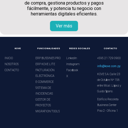
de compra, gestiona productos y pagos
fácilmente, y potencia tu negocio con
herramientas digitales eficientes.
Ver más
KOVE
FUNCIONALIDADES
REDES SOCIALES
CONTACTO
INICIO
ERP BUSSINES PRO
LinkedIn
+595 21 729 0900
NOSOTROS
ERP KOVE LITE
Instagram
info@kove.com.py
CONTACTO
FACTURACIÓN
Facebook
KOVE S.A. Calle 23
ELECTRÓNICA
X
de Octubre Nº 156
E-COMMERCE
entre Mcal. López y
SISTEMA DE
Guido Spano.
INCIDENCIAS
Edificio Recoleta
GESTOR DE
Business Center
PROYECTOS
Piso 2 - Oficina 1
MIGRATION TOOLS