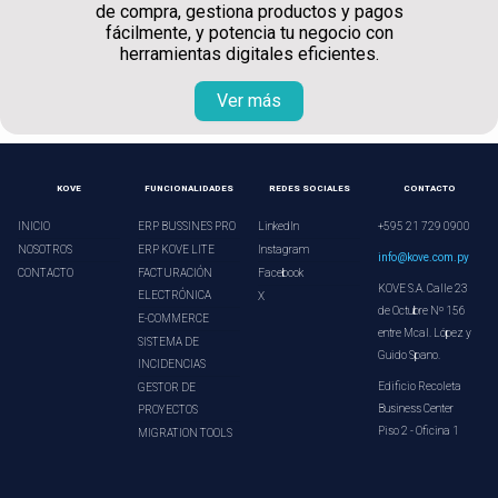
de compra, gestiona productos y pagos
fácilmente, y potencia tu negocio con
herramientas digitales eficientes.
Ver más
KOVE
FUNCIONALIDADES
REDES SOCIALES
CONTACTO
INICIO
ERP BUSSINES PRO
LinkedIn
+595 21 729 0900
NOSOTROS
ERP KOVE LITE
Instagram
info@kove.com.py
CONTACTO
FACTURACIÓN
Facebook
KOVE S.A. Calle 23
ELECTRÓNICA
X
de Octubre Nº 156
E-COMMERCE
entre Mcal. López y
SISTEMA DE
Guido Spano.
INCIDENCIAS
Edificio Recoleta
GESTOR DE
Business Center
PROYECTOS
Piso 2 - Oficina 1
MIGRATION TOOLS