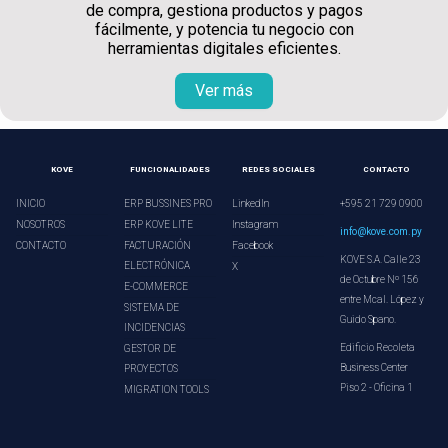
de compra, gestiona productos y pagos
fácilmente, y potencia tu negocio con
herramientas digitales eficientes.
Ver más
KOVE
FUNCIONALIDADES
REDES SOCIALES
CONTACTO
INICIO
ERP BUSSINES PRO
LinkedIn
+595 21 729 0900
NOSOTROS
ERP KOVE LITE
Instagram
info@kove.com.py
CONTACTO
FACTURACIÓN
Facebook
KOVE S.A. Calle 23
ELECTRÓNICA
X
de Octubre Nº 156
E-COMMERCE
entre Mcal. López y
SISTEMA DE
Guido Spano.
INCIDENCIAS
Edificio Recoleta
GESTOR DE
Business Center
PROYECTOS
Piso 2 - Oficina 1
MIGRATION TOOLS