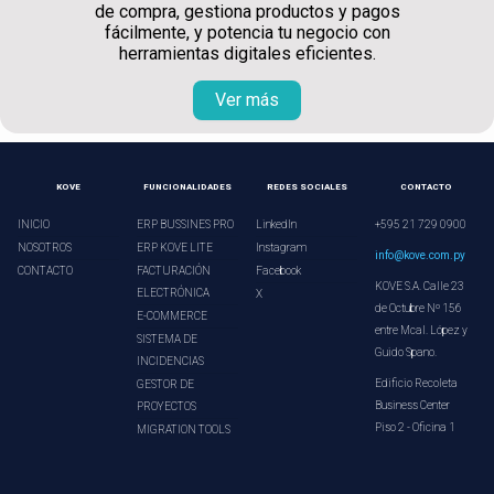
de compra, gestiona productos y pagos
fácilmente, y potencia tu negocio con
herramientas digitales eficientes.
Ver más
KOVE
FUNCIONALIDADES
REDES SOCIALES
CONTACTO
INICIO
ERP BUSSINES PRO
LinkedIn
+595 21 729 0900
NOSOTROS
ERP KOVE LITE
Instagram
info@kove.com.py
CONTACTO
FACTURACIÓN
Facebook
KOVE S.A. Calle 23
ELECTRÓNICA
X
de Octubre Nº 156
E-COMMERCE
entre Mcal. López y
SISTEMA DE
Guido Spano.
INCIDENCIAS
Edificio Recoleta
GESTOR DE
Business Center
PROYECTOS
Piso 2 - Oficina 1
MIGRATION TOOLS