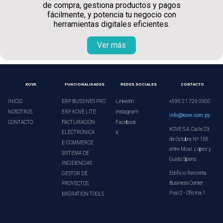
de compra, gestiona productos y pagos
fácilmente, y potencia tu negocio con
herramientas digitales eficientes.
Ver más
KOVE
FUNCIONALIDADES
REDES SOCIALES
CONTACTO
INICIO
ERP BUSSINES PRO
LinkedIn
+595 21 729 0900
NOSOTROS
ERP KOVE LITE
Instagram
info@kove.com.py
CONTACTO
FACTURACIÓN
Facebook
KOVE S.A. Calle 23
ELECTRÓNICA
X
de Octubre Nº 156
E-COMMERCE
entre Mcal. López y
SISTEMA DE
Guido Spano.
INCIDENCIAS
Edificio Recoleta
GESTOR DE
Business Center
PROYECTOS
Piso 2 - Oficina 1
MIGRATION TOOLS