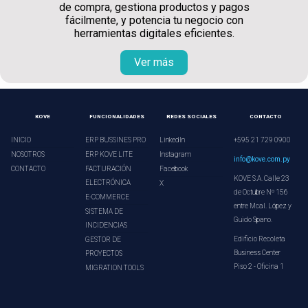
de compra, gestiona productos y pagos
fácilmente, y potencia tu negocio con
herramientas digitales eficientes.
Ver más
KOVE
FUNCIONALIDADES
REDES SOCIALES
CONTACTO
INICIO
ERP BUSSINES PRO
LinkedIn
+595 21 729 0900
NOSOTROS
ERP KOVE LITE
Instagram
info@kove.com.py
CONTACTO
FACTURACIÓN
Facebook
KOVE S.A. Calle 23
ELECTRÓNICA
X
de Octubre Nº 156
E-COMMERCE
entre Mcal. López y
SISTEMA DE
Guido Spano.
INCIDENCIAS
Edificio Recoleta
GESTOR DE
Business Center
PROYECTOS
Piso 2 - Oficina 1
MIGRATION TOOLS