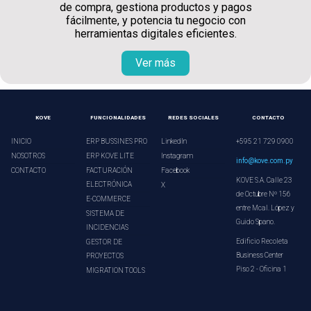
de compra, gestiona productos y pagos
fácilmente, y potencia tu negocio con
herramientas digitales eficientes.
Ver más
KOVE
FUNCIONALIDADES
REDES SOCIALES
CONTACTO
INICIO
ERP BUSSINES PRO
LinkedIn
+595 21 729 0900
NOSOTROS
ERP KOVE LITE
Instagram
info@kove.com.py
CONTACTO
FACTURACIÓN
Facebook
KOVE S.A. Calle 23
ELECTRÓNICA
X
de Octubre Nº 156
E-COMMERCE
entre Mcal. López y
SISTEMA DE
Guido Spano.
INCIDENCIAS
Edificio Recoleta
GESTOR DE
Business Center
PROYECTOS
Piso 2 - Oficina 1
MIGRATION TOOLS