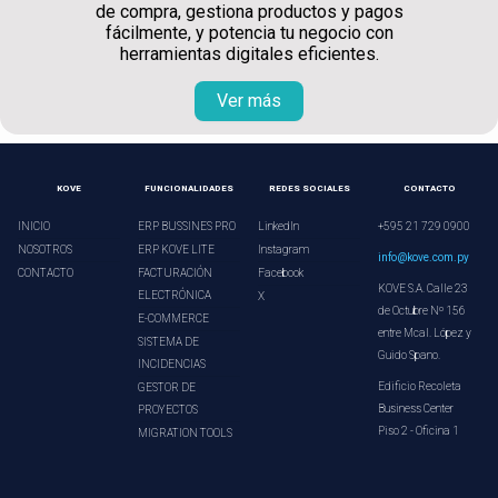
de compra, gestiona productos y pagos
fácilmente, y potencia tu negocio con
herramientas digitales eficientes.
Ver más
KOVE
FUNCIONALIDADES
REDES SOCIALES
CONTACTO
INICIO
ERP BUSSINES PRO
LinkedIn
+595 21 729 0900
NOSOTROS
ERP KOVE LITE
Instagram
info@kove.com.py
CONTACTO
FACTURACIÓN
Facebook
KOVE S.A. Calle 23
ELECTRÓNICA
X
de Octubre Nº 156
E-COMMERCE
entre Mcal. López y
SISTEMA DE
Guido Spano.
INCIDENCIAS
Edificio Recoleta
GESTOR DE
Business Center
PROYECTOS
Piso 2 - Oficina 1
MIGRATION TOOLS