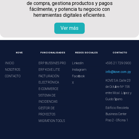
de compra, gestiona productos y pagos
fácilmente, y potencia tu negocio con
herramientas digitales eficientes.
Ver más
KOVE
FUNCIONALIDADES
REDES SOCIALES
CONTACTO
INICIO
ERP BUSSINES PRO
LinkedIn
+595 21 729 0900
NOSOTROS
ERP KOVE LITE
Instagram
info@kove.com.py
CONTACTO
FACTURACIÓN
Facebook
KOVE S.A. Calle 23
ELECTRÓNICA
X
de Octubre Nº 156
E-COMMERCE
entre Mcal. López y
SISTEMA DE
Guido Spano.
INCIDENCIAS
Edificio Recoleta
GESTOR DE
Business Center
PROYECTOS
Piso 2 - Oficina 1
MIGRATION TOOLS