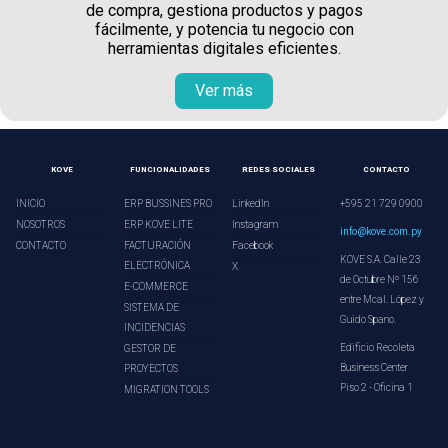
de compra, gestiona productos y pagos
fácilmente, y potencia tu negocio con
herramientas digitales eficientes.
Ver más
KOVE
FUNCIONALIDADES
REDES SOCIALES
CONTACTO
INICIO
ERP BUSSINES PRO
LinkedIn
+595 21 729 0900
NOSOTROS
ERP KOVE LITE
Instagram
info@kove.com.py
CONTACTO
FACTURACIÓN
Facebook
KOVE S.A. Calle 23
ELECTRÓNICA
X
de Octubre Nº 156
E-COMMERCE
entre Mcal. López y
SISTEMA DE
Guido Spano.
INCIDENCIAS
Edificio Recoleta
GESTOR DE
Business Center
PROYECTOS
Piso 2 - Oficina 1
MIGRATION TOOLS