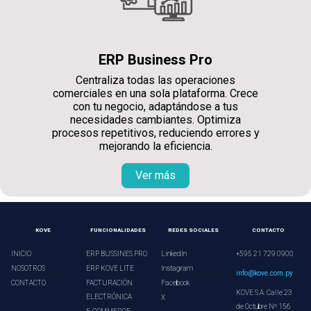
ERP Business Pro
Centraliza todas las operaciones
comerciales en una sola plataforma. Crece
con tu negocio, adaptándose a tus
necesidades cambiantes. Optimiza
procesos repetitivos, reduciendo errores y
mejorando la eficiencia.
Ver más
KOVE
FUNCIONALIDADES
REDES SOCIALES
CONTACTO
INICIO
ERP BUSSINES PRO
LinkedIn
+595 21 729 0900
NOSOTROS
ERP KOVE LITE
Instagram
info@kove.com.py
CONTACTO
FACTURACIÓN
Facebook
KOVE S.A. Calle 23
ELECTRÓNICA
X
de Octubre Nº 156