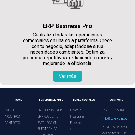
ERP Business Pro
Centraliza todas las operaciones
comerciales en una sola plataforma. Crece
con tu negocio, adaptándose a tus
necesidades cambiantes. Optimiza
procesos repetitivos, reduciendo errores y
mejorando la eficiencia.
Ver más
KOVE
FUNCIONALIDADES
REDES SOCIALES
CONTACTO
INICIO
ERP BUSSINES PRO
LinkedIn
+595 21 729 0900
NOSOTROS
ERP KOVE LITE
Instagram
info@kove.com.py
CONTACTO
FACTURACIÓN
Facebook
KOVE S.A. Calle 23
ELECTRÓNICA
X
de Octubre Nº 156