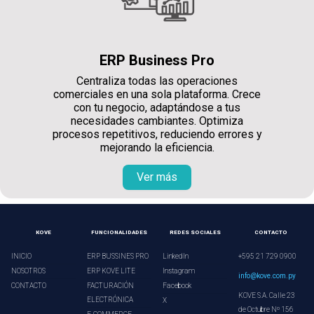
ERP Business Pro
Centraliza todas las operaciones
comerciales en una sola plataforma. Crece
con tu negocio, adaptándose a tus
necesidades cambiantes. Optimiza
procesos repetitivos, reduciendo errores y
mejorando la eficiencia.
Ver más
KOVE
FUNCIONALIDADES
REDES SOCIALES
CONTACTO
INICIO
ERP BUSSINES PRO
LinkedIn
+595 21 729 0900
NOSOTROS
ERP KOVE LITE
Instagram
info@kove.com.py
CONTACTO
FACTURACIÓN
Facebook
KOVE S.A. Calle 23
ELECTRÓNICA
X
de Octubre Nº 156