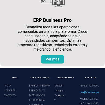
ERP Business Pro
Centraliza todas las operaciones
comerciales en una sola plataforma. Crece
con tu negocio, adaptándose a tus
necesidades cambiantes. Optimiza
procesos repetitivos, reduciendo errores y
mejorando la eficiencia.
Ver más
KOVE
FUNCIONALIDADES
REDES SOCIALES
CONTACTO
INICIO
ERP BUSSINES PRO
LinkedIn
+595 21 729 0900
NOSOTROS
ERP KOVE LITE
Instagram
info@kove.com.py
CONTACTO
FACTURACIÓN
Facebook
KOVE S.A. Calle 23
ELECTRÓNICA
X
de Octubre Nº 156