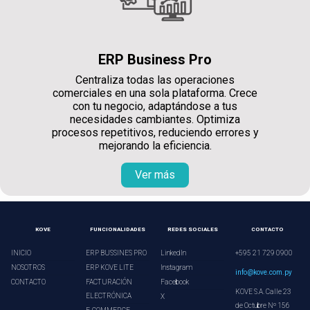
ERP Business Pro
Centraliza todas las operaciones
comerciales en una sola plataforma. Crece
con tu negocio, adaptándose a tus
necesidades cambiantes. Optimiza
procesos repetitivos, reduciendo errores y
mejorando la eficiencia.
Ver más
KOVE
FUNCIONALIDADES
REDES SOCIALES
CONTACTO
INICIO
ERP BUSSINES PRO
LinkedIn
+595 21 729 0900
NOSOTROS
ERP KOVE LITE
Instagram
info@kove.com.py
CONTACTO
FACTURACIÓN
Facebook
KOVE S.A. Calle 23
ELECTRÓNICA
X
de Octubre Nº 156