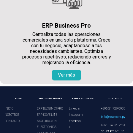
ERP Business Pro
Centraliza todas las operaciones
comerciales en una sola plataforma. Crece
con tu negocio, adaptándose a tus
necesidades cambiantes. Optimiza
procesos repetitivos, reduciendo errores y
mejorando la eficiencia.
Ver más
KOVE
FUNCIONALIDADES
REDES SOCIALES
CONTACTO
INICIO
ERP BUSSINES PRO
LinkedIn
+595 21 729 0900
NOSOTROS
ERP KOVE LITE
Instagram
info@kove.com.py
CONTACTO
FACTURACIÓN
Facebook
KOVE S.A. Calle 23
ELECTRÓNICA
X
de Octubre Nº 156