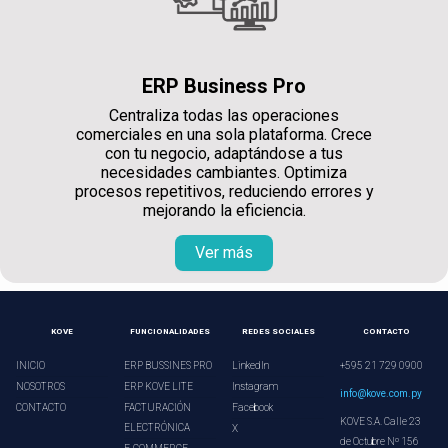
ERP Business Pro
Centraliza todas las operaciones
comerciales en una sola plataforma. Crece
con tu negocio, adaptándose a tus
necesidades cambiantes. Optimiza
procesos repetitivos, reduciendo errores y
mejorando la eficiencia.
Ver más
KOVE
FUNCIONALIDADES
REDES SOCIALES
CONTACTO
INICIO
ERP BUSSINES PRO
LinkedIn
+595 21 729 0900
NOSOTROS
ERP KOVE LITE
Instagram
info@kove.com.py
CONTACTO
FACTURACIÓN
Facebook
KOVE S.A. Calle 23
ELECTRÓNICA
X
de Octubre Nº 156