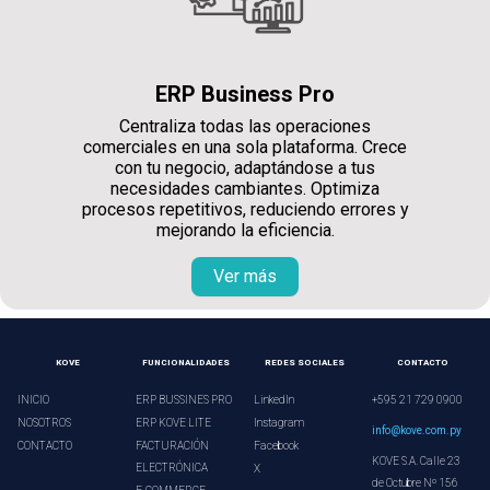
ERP Business Pro
Centraliza todas las operaciones
comerciales en una sola plataforma. Crece
con tu negocio, adaptándose a tus
necesidades cambiantes. Optimiza
procesos repetitivos, reduciendo errores y
mejorando la eficiencia.
Ver más
KOVE
FUNCIONALIDADES
REDES SOCIALES
CONTACTO
INICIO
ERP BUSSINES PRO
LinkedIn
+595 21 729 0900
NOSOTROS
ERP KOVE LITE
Instagram
info@kove.com.py
CONTACTO
FACTURACIÓN
Facebook
KOVE S.A. Calle 23
ELECTRÓNICA
X
de Octubre Nº 156