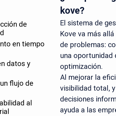
kove?
El sistema de ges
ucción de
ad
Kove va más allá 
ento en tiempo
de problemas: co
una oportunidad 
n datos y
optimización.
Al mejorar la efic
un flujo de
visibilidad total,
decisiones inform
abilidad al
ayuda a las empr
ial