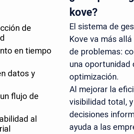
kove?
El sistema de ges
ucción de
ad
Kove va más allá 
ento en tiempo
de problemas: co
una oportunidad 
n datos y
optimización.
Al mejorar la efic
un flujo de
visibilidad total,
decisiones inform
abilidad al
ayuda a las empr
ial