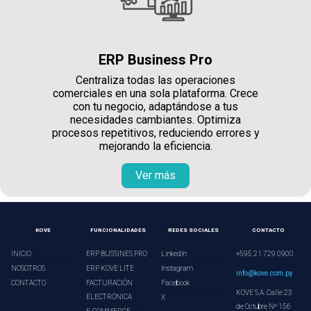
ERP Business Pro
Centraliza todas las operaciones
comerciales en una sola plataforma. Crece
con tu negocio, adaptándose a tus
necesidades cambiantes. Optimiza
procesos repetitivos, reduciendo errores y
mejorando la eficiencia.
Ver más
KOVE
FUNCIONALIDADES
REDES SOCIALES
CONTACTO
INICIO
ERP BUSSINES PRO
LinkedIn
+595 21 729 0900
NOSOTROS
ERP KOVE LITE
Instagram
info@kove.com.py
CONTACTO
FACTURACIÓN
Facebook
KOVE S.A. Calle 23
ELECTRÓNICA
X
de Octubre Nº 156