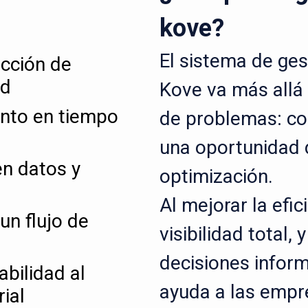
kove?
El sistema de ges
ucción de
ad
Kove va más allá 
ento en tiempo
de problemas: co
una oportunidad 
n datos y
optimización.
Al mejorar la efic
un flujo de
visibilidad total,
decisiones inform
abilidad al
ayuda a las empr
ial