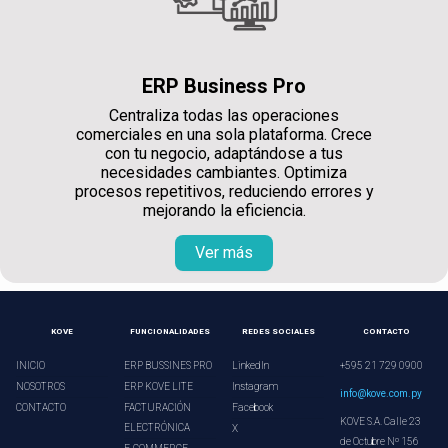
ERP Business Pro
Centraliza todas las operaciones
comerciales en una sola plataforma. Crece
con tu negocio, adaptándose a tus
necesidades cambiantes. Optimiza
procesos repetitivos, reduciendo errores y
mejorando la eficiencia.
Ver más
KOVE
FUNCIONALIDADES
REDES SOCIALES
CONTACTO
INICIO
ERP BUSSINES PRO
LinkedIn
+595 21 729 0900
NOSOTROS
ERP KOVE LITE
Instagram
info@kove.com.py
CONTACTO
FACTURACIÓN
Facebook
KOVE S.A. Calle 23
ELECTRÓNICA
X
de Octubre Nº 156