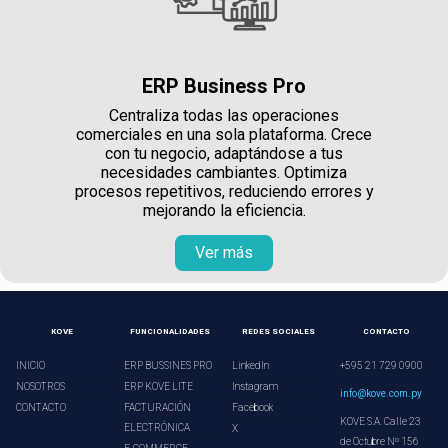
ERP Business Pro
Centraliza todas las operaciones
comerciales en una sola plataforma. Crece
con tu negocio, adaptándose a tus
necesidades cambiantes. Optimiza
procesos repetitivos, reduciendo errores y
mejorando la eficiencia.
Ver más
KOVE
FUNCIONALIDADES
REDES SOCIALES
CONTACTO
INICIO
ERP BUSSINES PRO
LinkedIn
+595 21 729 0900
NOSOTROS
ERP KOVE LITE
Instagram
info@kove.com.py
CONTACTO
FACTURACIÓN
Facebook
KOVE S.A. Calle 23
ELECTRÓNICA
X
de Octubre Nº 156