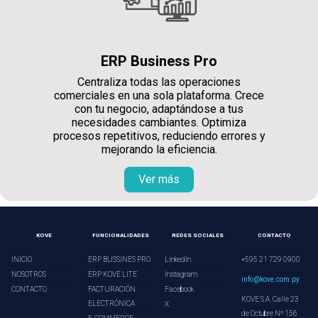
ERP Business Pro
Centraliza todas las operaciones
comerciales en una sola plataforma. Crece
con tu negocio, adaptándose a tus
necesidades cambiantes. Optimiza
procesos repetitivos, reduciendo errores y
mejorando la eficiencia.
Ver más
KOVE
FUNCIONALIDADES
REDES SOCIALES
CONTACTO
INICIO
ERP BUSSINES PRO
LinkedIn
+595 21 729 0900
NOSOTROS
ERP KOVE LITE
Instagram
info@kove.com.py
CONTACTO
FACTURACIÓN
Facebook
KOVE S.A. Calle 23
ELECTRÓNICA
X
de Octubre Nº 156