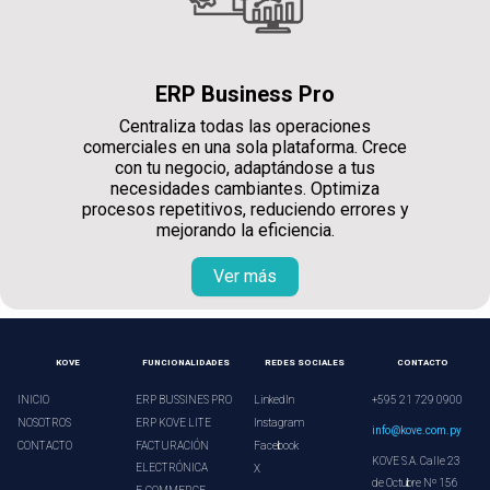
ERP Business Pro
Centraliza todas las operaciones
comerciales en una sola plataforma. Crece
con tu negocio, adaptándose a tus
necesidades cambiantes. Optimiza
procesos repetitivos, reduciendo errores y
mejorando la eficiencia.
Ver más
KOVE
FUNCIONALIDADES
REDES SOCIALES
CONTACTO
INICIO
ERP BUSSINES PRO
LinkedIn
+595 21 729 0900
NOSOTROS
ERP KOVE LITE
Instagram
info@kove.com.py
CONTACTO
FACTURACIÓN
Facebook
KOVE S.A. Calle 23
ELECTRÓNICA
X
de Octubre Nº 156