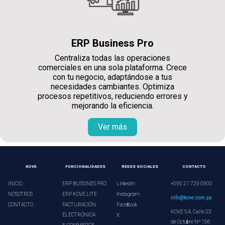
ERP Business Pro
Centraliza todas las operaciones
comerciales en una sola plataforma. Crece
con tu negocio, adaptándose a tus
necesidades cambiantes. Optimiza
procesos repetitivos, reduciendo errores y
mejorando la eficiencia.
Ver más
KOVE
FUNCIONALIDADES
REDES SOCIALES
CONTACTO
INICIO
ERP BUSSINES PRO
LinkedIn
+595 21 729 0900
NOSOTROS
ERP KOVE LITE
Instagram
info@kove.com.py
CONTACTO
FACTURACIÓN
Facebook
KOVE S.A. Calle 23
ELECTRÓNICA
X
de Octubre Nº 156