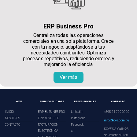
ERP Business Pro
Centraliza todas las operaciones
comerciales en una sola plataforma. Crece
con tu negocio, adaptándose a tus
necesidades cambiantes. Optimiza
procesos repetitivos, reduciendo errores y
mejorando la eficiencia.
Ver más
KOVE
FUNCIONALIDADES
REDES SOCIALES
CONTACTO
INICIO
ERP BUSSINES PRO
LinkedIn
+595 21 729 0900
NOSOTROS
ERP KOVE LITE
Instagram
info@kove.com.py
CONTACTO
FACTURACIÓN
Facebook
KOVE S.A. Calle 23
ELECTRÓNICA
X
de Octubre Nº 156