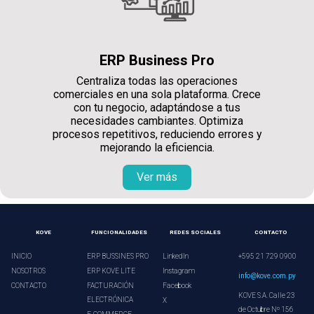
ERP Business Pro
Centraliza todas las operaciones
comerciales en una sola plataforma. Crece
con tu negocio, adaptándose a tus
necesidades cambiantes. Optimiza
procesos repetitivos, reduciendo errores y
mejorando la eficiencia.
Ver más
KOVE
FUNCIONALIDADES
REDES SOCIALES
CONTACTO
INICIO
ERP BUSSINES PRO
LinkedIn
+595 21 729 0900
NOSOTROS
ERP KOVE LITE
Instagram
info@kove.com.py
CONTACTO
FACTURACIÓN
Facebook
KOVE S.A. Calle 23
ELECTRÓNICA
X
de Octubre Nº 156