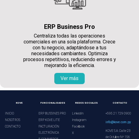
ERP Business Pro
Centraliza todas las operaciones
comerciales en una sola plataforma. Crece
con tu negocio, adaptándose a tus
necesidades cambiantes. Optimiza
procesos repetitivos, reduciendo errores y
mejorando la eficiencia.
Ver más
KOVE
FUNCIONALIDADES
REDES SOCIALES
CONTACTO
INICIO
ERP BUSSINES PRO
LinkedIn
+595 21 729 0900
NOSOTROS
ERP KOVE LITE
Instagram
info@kove.com.py
CONTACTO
FACTURACIÓN
Facebook
KOVE S.A. Calle 23
ELECTRÓNICA
X
de Octubre Nº 156