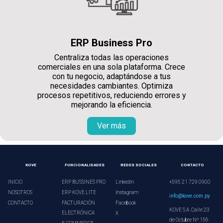
ERP Business Pro
Centraliza todas las operaciones
comerciales en una sola plataforma. Crece
con tu negocio, adaptándose a tus
necesidades cambiantes. Optimiza
procesos repetitivos, reduciendo errores y
mejorando la eficiencia.
Ver más
KOVE
FUNCIONALIDADES
REDES SOCIALES
CONTACTO
INICIO
ERP BUSSINES PRO
LinkedIn
+595 21 729 0900
NOSOTROS
ERP KOVE LITE
Instagram
info@kove.com.py
CONTACTO
FACTURACIÓN
Facebook
KOVE S.A. Calle 23
ELECTRÓNICA
X
de Octubre Nº 156