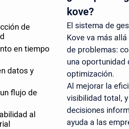
kove?
El sistema de ges
ucción de
ad
Kove va más allá 
ento en tiempo
de problemas: co
una oportunidad 
n datos y
optimización.
Al mejorar la efic
un flujo de
visibilidad total,
decisiones inform
abilidad al
ayuda a las empr
ial