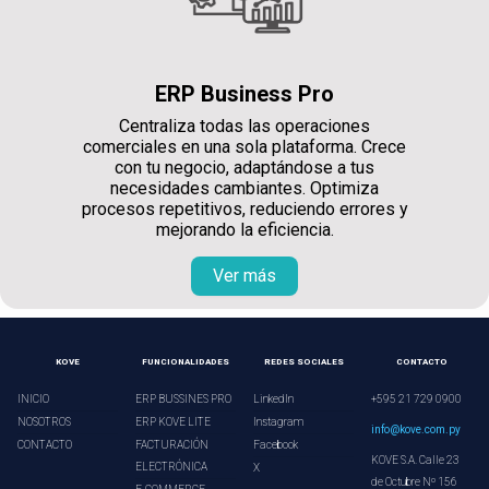
ERP Business Pro
Centraliza todas las operaciones
comerciales en una sola plataforma. Crece
con tu negocio, adaptándose a tus
necesidades cambiantes. Optimiza
procesos repetitivos, reduciendo errores y
mejorando la eficiencia.
Ver más
KOVE
FUNCIONALIDADES
REDES SOCIALES
CONTACTO
INICIO
ERP BUSSINES PRO
LinkedIn
+595 21 729 0900
NOSOTROS
ERP KOVE LITE
Instagram
info@kove.com.py
CONTACTO
FACTURACIÓN
Facebook
KOVE S.A. Calle 23
ELECTRÓNICA
X
de Octubre Nº 156