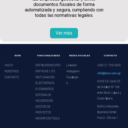
documentos fiscales de forma
automatizada y segura, cumpliendo con
todas las normativas legales.
Ver más
KOVE
FUNCIONALIDADES
REDES SOCIALES
CONTACTO
INICIO
ERP BUSSINES PRO
LinkedIn
+595 21 729 0900
NOSOTROS
ERP KOVE LITE
Instagram
info@kove.com.py
CONTACTO
FACTURACIÓN
Facebook
KOVE S.A. Calle 23
ELECTRÓNICA
X
de Octubre Nº 156
E-COMMERCE
entre Mcal. López y
SISTEMA DE
Guido Spano.
INCIDENCIAS
Edificio Recoleta
GESTOR DE
Business Center
PROYECTOS
Piso 2 - Oficina 1
MIGRATION TOOLS