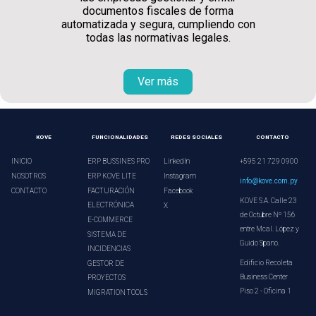
documentos fiscales de forma
automatizada y segura, cumpliendo con
todas las normativas legales.
Ver más
KOVE
FUNCIONALIDADES
REDES SOCIALES
CONTACTO
INICIO
ERP BUSSINES PRO
LinkedIn
+595 21 729 0900
NOSOTROS
ERP KOVE LITE
Instagram
info@kove.com.py
CONTACTO
FACTURACIÓN
Facebook
KOVE S.A. Calle 23
ELECTRÓNICA
X
de Octubre Nº 156
E-COMMERCE
entre Mcal. López y
SISTEMA DE
Guido Spano.
INCIDENCIAS
Edificio Recoleta
GESTOR DE
Business Center
PROYECTOS
Piso 2 - Oficina 1
MIGRATION TOOLS