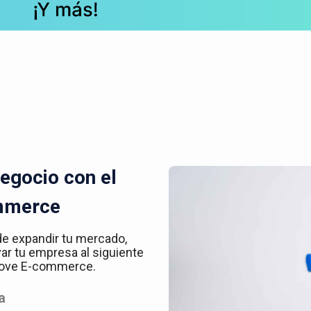
egocio con el
mmerce
de expandir tu mercado,
var tu empresa al siguiente
 Kove E-commerce.
a