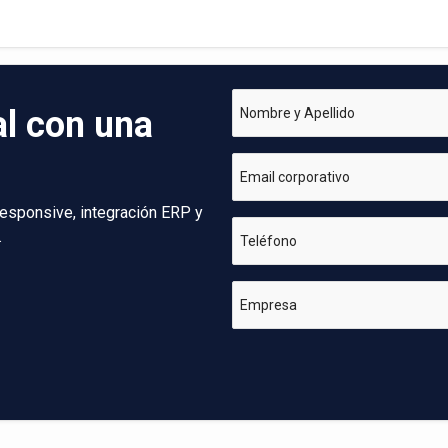
al con una
Nombre y Apellido
Email corporativo
esponsive, integración ERP y
.
Teléfono
Empresa