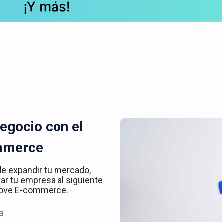
egocio con el
mmerce
de expandir tu mercado,
var tu empresa al siguiente
 Kove E-commerce.
a