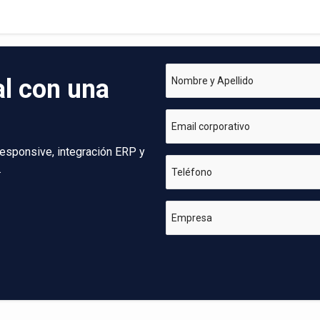
al con una
Nombre y Apellido
Email corporativo
esponsive, integración ERP y
.
Teléfono
Empresa