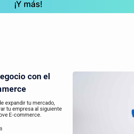
egocio con el
mmerce
de expandir tu mercado,
var tu empresa al siguiente
 Kove E-commerce.
a