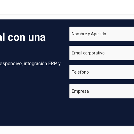
al con una
Nombre y Apellido
Email corporativo
esponsive, integración ERP y
.
Teléfono
Empresa