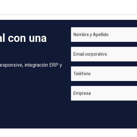
al con una
Nombre y Apellido
Email corporativo
esponsive, integración ERP y
.
Teléfono
Empresa