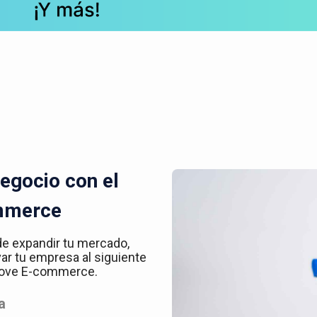
egocio con el
mmerce
de expandir tu mercado,
var tu empresa al siguiente
 Kove E-commerce.
a