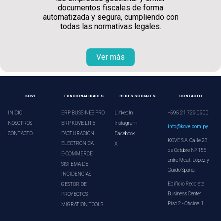
documentos fiscales de forma
automatizada y segura, cumpliendo con
todas las normativas legales.
Ver más
KOVE
FUNCIONALIDADES
REDES SOCIALES
CONTACTO
INICIO
ERP BUSSINES PRO
LinkedIn
+595 21 729 0900
NOSOTROS
ERP KOVE LITE
Instagram
info@kove.com.py
CONTACTO
FACTURACIÓN
Facebook
KOVE S.A. Calle 23
ELECTRÓNICA
X
de Octubre Nº 156
E-COMMERCE
entre Mcal. López y
SISTEMA DE
Guido Spano.
INCIDENCIAS
Edificio Recoleta
GESTOR DE
Business Center
PROYECTOS
Piso 2 - Oficina 1
MIGRATION TOOLS