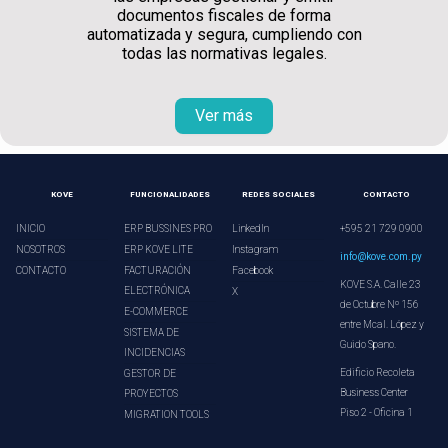
documentos fiscales de forma
automatizada y segura, cumpliendo con
todas las normativas legales.
Ver más
KOVE
FUNCIONALIDADES
REDES SOCIALES
CONTACTO
INICIO
ERP BUSSINES PRO
LinkedIn
+595 21 729 0900
NOSOTROS
ERP KOVE LITE
Instagram
info@kove.com.py
CONTACTO
FACTURACIÓN
Facebook
KOVE S.A. Calle 23
ELECTRÓNICA
X
de Octubre Nº 156
E-COMMERCE
entre Mcal. López y
SISTEMA DE
Guido Spano.
INCIDENCIAS
Edificio Recoleta
GESTOR DE
Business Center
PROYECTOS
Piso 2 - Oficina 1
MIGRATION TOOLS