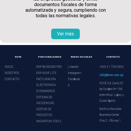
documentos fiscales de forma
automatizada y segura, cumpliendo con
todas las normativas legales.
Ver más
KOVE
FUNCIONALIDADES
REDES SOCIALES
CONTACTO
INICIO
ERP BUSSINES PRO
LinkedIn
+595 21 729 0900
NOSOTROS
ERP KOVE LITE
Instagram
info@kove.com.py
CONTACTO
FACTURACIÓN
Facebook
KOVE S.A. Calle 23
ELECTRÓNICA
X
de Octubre Nº 156
E-COMMERCE
entre Mcal. López y
SISTEMA DE
Guido Spano.
INCIDENCIAS
Edificio Recoleta
GESTOR DE
Business Center
PROYECTOS
Piso 2 - Oficina 1
MIGRATION TOOLS