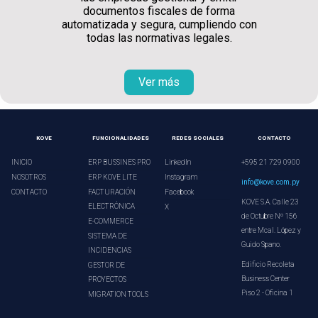
documentos fiscales de forma
automatizada y segura, cumpliendo con
todas las normativas legales.
Ver más
KOVE
FUNCIONALIDADES
REDES SOCIALES
CONTACTO
INICIO
ERP BUSSINES PRO
LinkedIn
+595 21 729 0900
NOSOTROS
ERP KOVE LITE
Instagram
info@kove.com.py
CONTACTO
FACTURACIÓN
Facebook
KOVE S.A. Calle 23
ELECTRÓNICA
X
de Octubre Nº 156
E-COMMERCE
entre Mcal. López y
SISTEMA DE
Guido Spano.
INCIDENCIAS
Edificio Recoleta
GESTOR DE
Business Center
PROYECTOS
Piso 2 - Oficina 1
MIGRATION TOOLS